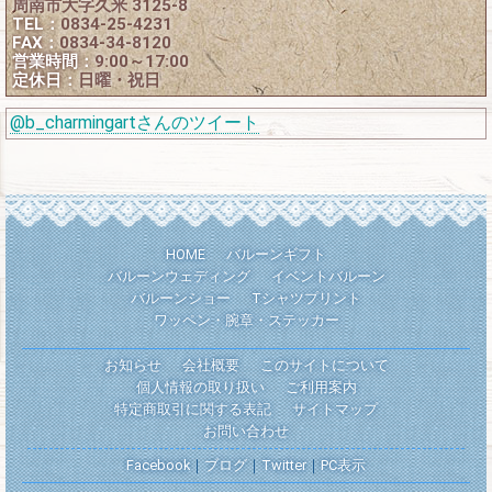
周南市大字久米 3125-8
TEL：
0834-25-4231
FAX：
0834-34-8120
営業時間：
9:00～17:00
定休日：
日曜・祝日
@b_charmingartさんのツイート
HOME
バルーンギフト
バルーンウェディング
イベントバルーン
バルーンショー
Tシャツプリント
ワッペン・腕章・ステッカー
お知らせ
会社概要
このサイトについて
個人情報の取り扱い
ご利用案内
特定商取引に関する表記
サイトマップ
お問い合わせ
Facebook
｜
ブログ
｜
Twitter
｜
PC表示